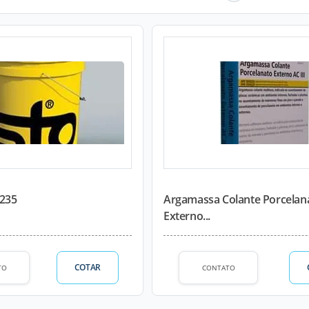
0235
Argamassa Colante Porcelan
Externo...
COTAR
TO
CONTATO