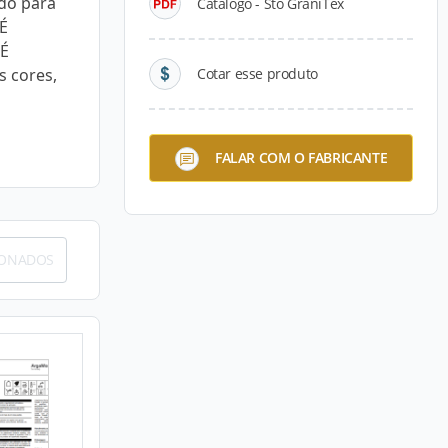
ado para
Catálogo - Sto GraniTex
 É
 É
s cores,
Cotar esse produto
FALAR COM O FABRICANTE
IONADOS