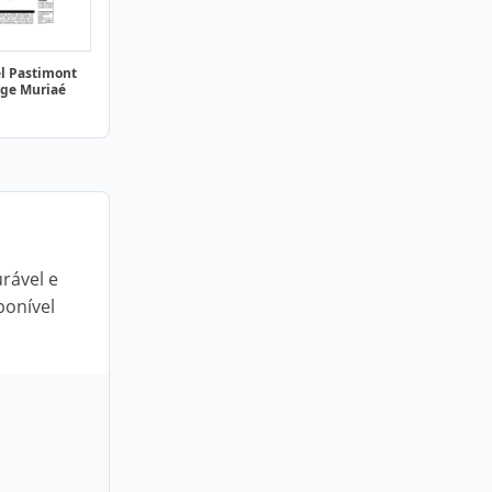
l Pastimont
ege Muriaé
rável e
ponível