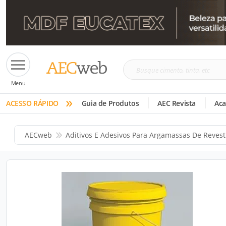
Busque
Menu
cimento,
»
tinta,
ACESSO RÁPIDO
Guia de Produtos
AEC Revista
Ac
etc
AECweb
Aditivos E Adesivos Para Argamassas De Reves