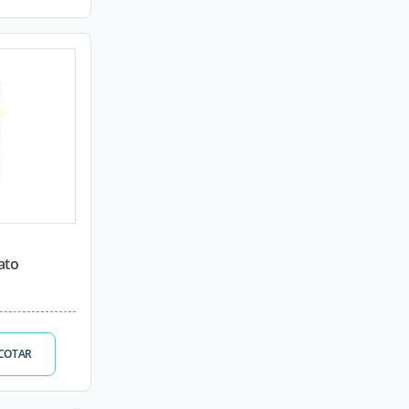
ato
COTAR