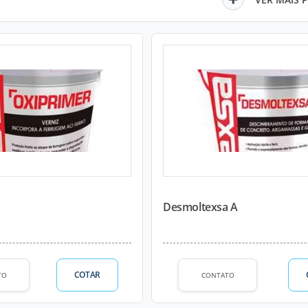
Desmoltexsa A
COTAR
TO
CONTATO