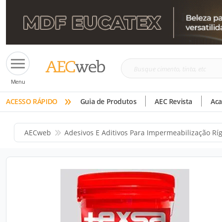
Busque
Menu
cimento,
»
tinta,
ACESSO RÁPIDO
Guia de Produtos
AEC Revista
Ac
etc
AECweb
Adesivos E Aditivos Para Impermeabilização Rí