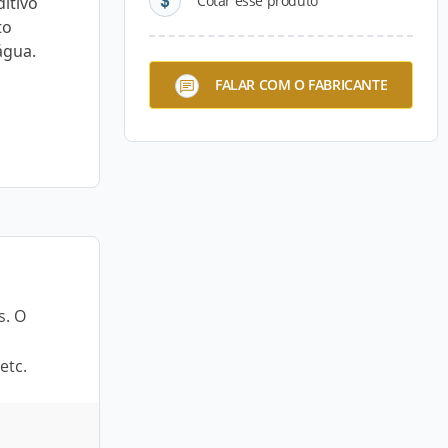
Cotar esse produto
itivo
to
água.
FALAR COM O FABRICANTE
s. O
etc.