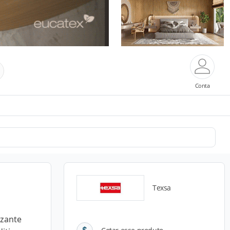
Conta
Texsa
izante