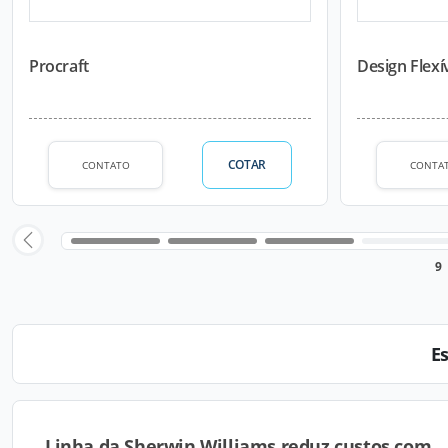
Procraft
Design Flexí
COTAR
CONTATO
CONTA
9
E
Linha da Sherwin Williams reduz custos com