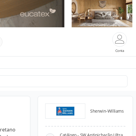
Conta
Sherwin-Williams
uretano
Catálogo - SW Antipichação Ultra