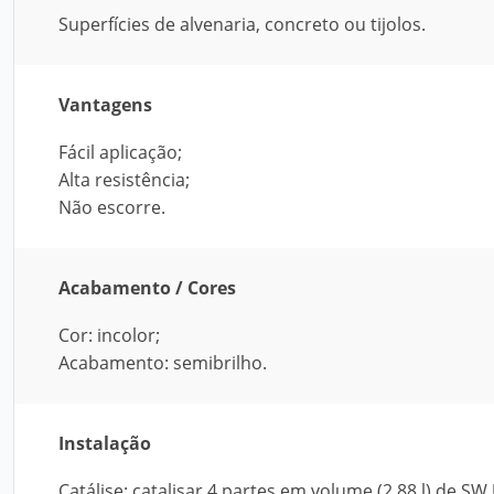
Superfícies de alvenaria, concreto ou tijolos.
Vantagens
Fácil aplicação;
Alta resistência;
Não escorre.
Acabamento / Cores
Cor: incolor;
Acabamento: semibrilho.
Instalação
Catálise: catalisar 4 partes em volume (2,88 l) de 