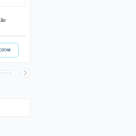
ção
COTAR