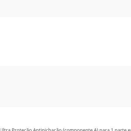
SW Ultra Proteção Antipichação (componente A) para 1 parte 