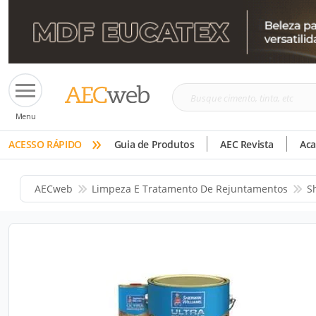
Busque
Menu
cimento,
»
tinta,
ACESSO RÁPIDO
Guia de Produtos
AEC Revista
Ac
etc
AECweb
Limpeza E Tratamento De Rejuntamentos
S