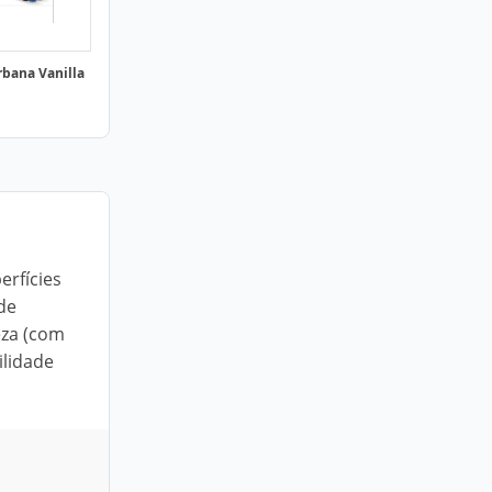
rbana Vanilla
erfícies
de
eza (com
ilidade