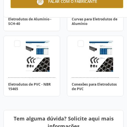
FALAR COM O FABRICANTE
Eletrodutos de Alumínio -
Curvas para Eletrodutos de
SCH-40
Alumínio
Eletrodutos de PVC - NBR
Conexões para Eletrodutos
15465
de PVC
Tem alguma dúvida? Solicite aqui mais
informações