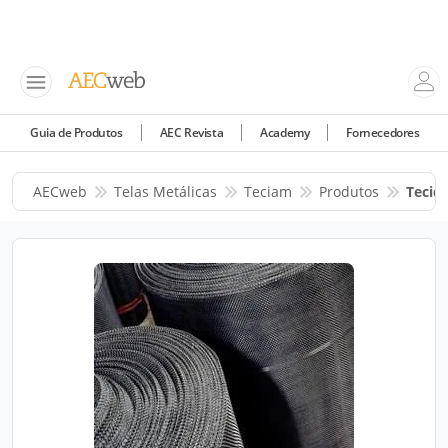
Guia de Produtos
AEC Revista
Academy
Fornecedores
AECweb
Telas Metálicas
Teciam
Produtos
Tecid