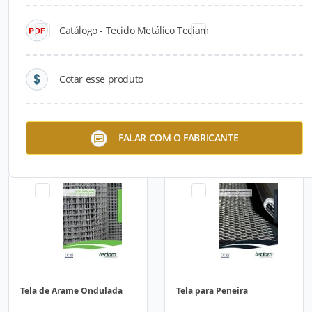
Catálogo - Tecido Metálico Teciam
Cotar esse produto
Tela para Amarração de
Tela para Reforço de
FALAR COM O FABRICANTE
Alvenaria
Argamassa
Tela de Arame Ondulada
Tela para Peneira