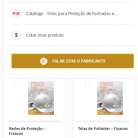
Catálogo - Telas para Proteção de Fachadas e...
Cotar esse produto
Protetores para Muros –
Quadras Poliesportivas –
FALAR COM O FABRICANTE
Fixacon
Fixacon
Redes de Proteção –
Telas de Poliéster – Fixacon
Fixacon