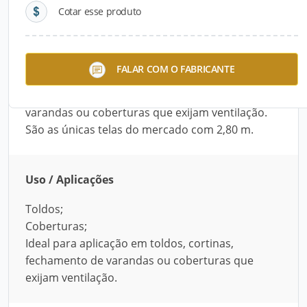
Cotar esse produto
Descrição do Produto
Telas Solare da Projetoal é uma linha de tecido
FALAR COM O FABRICANTE
técnico perfurado de alta tenacidade. É ideal
para toldos, coberturas, fechamento de
varandas ou coberturas que exijam ventilação.
São as únicas telas do mercado com 2,80 m.
Uso / Aplicações
Toldos;
Coberturas;
Ideal para aplicação em toldos, cortinas,
fechamento de varandas ou coberturas que
exijam ventilação.