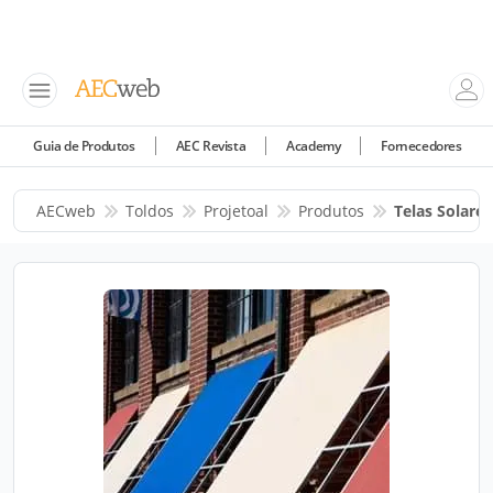
Guia de Produtos
AEC Revista
Academy
Fornecedores
AECweb
Toldos
Projetoal
Produtos
Telas Solare