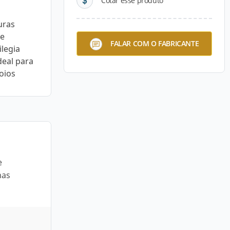
Cotar esse produto
uras
de
FALAR COM O FABRICANTE
legia
deal para
oios
e
nas