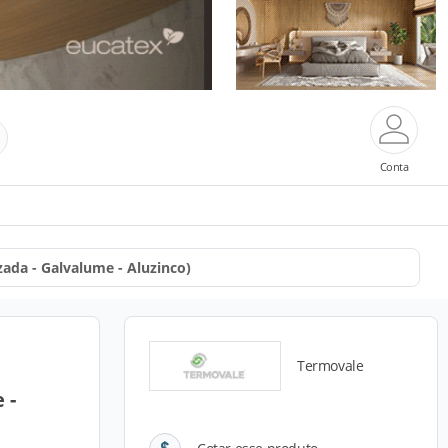
Conta
zada - Galvalume - Aluzinco)
Termovale
 -