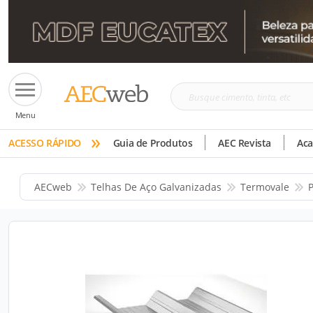
Busque
Menu
cimento,
»
tinta,
ACESSO RÁPIDO
Guia de Produtos
AEC Revista
Ac
etc
AECweb
Telhas De Aço Galvanizadas
Termovale