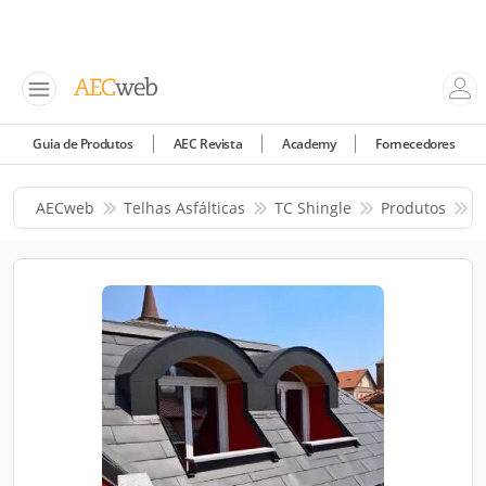
Guia de Produtos
AEC Revista
Academy
Fornecedores
AECweb
Telhas Asfálticas
TC Shingle
Produtos
T