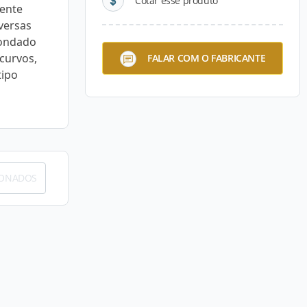
Cotar esse produto
mente
versas
dondado
 curvos,
FALAR COM O FABRICANTE
tipo
IONADOS