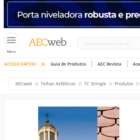
Busque
Menu
cimento,
»
tinta,
ACESSO RÁPIDO
Guia de Produtos
AEC Revista
Ac
etc
AECweb
Telhas Asfálticas
TC Shingle
Produtos