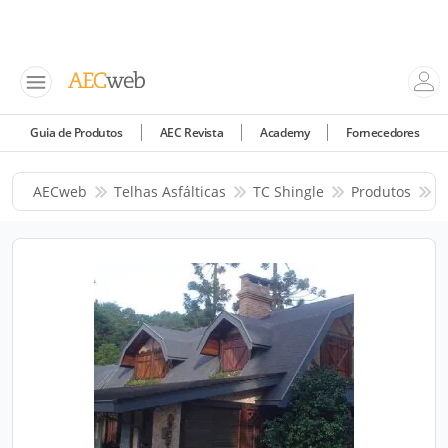
Guia de Produtos
AEC Revista
Academy
Fornecedores
AECweb
Telhas Asfálticas
TC Shingle
Produtos
T