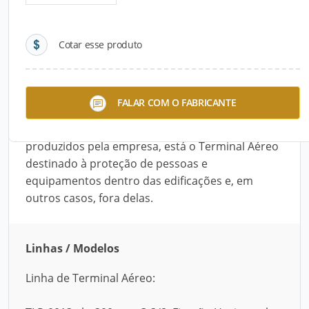
Detalhes do produto
Cotar esse produto
Descrição do Produto
Fundada em 1999, a Telepoint possui em seu
FALAR COM O FABRICANTE
catálogo uma vasta linha de produtos para
utilização em diversos segmentos. Entre os itens
produzidos pela empresa, está o Terminal Aéreo
destinado à proteção de pessoas e
equipamentos dentro das edificações e, em
outros casos, fora delas.
Linhas / Modelos
Linha de Terminal Aéreo: