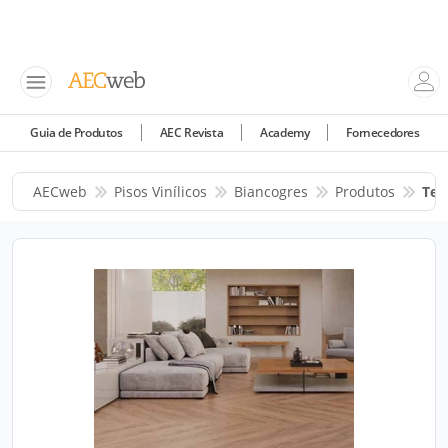
Guia de Produtos
AEC Revista
Academy
Fornecedores
AECweb
Pisos Vinílicos
Biancogres
Produtos
Ter