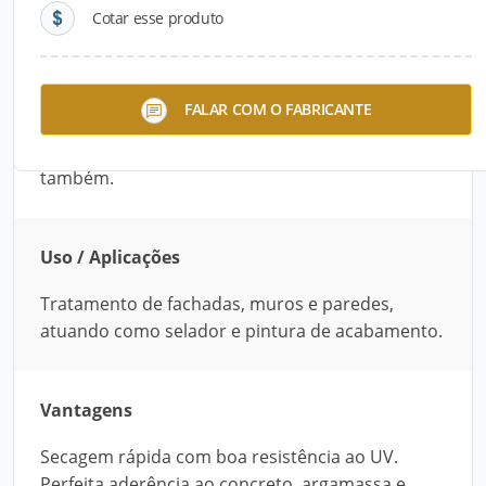
Cotar esse produto
Descrição do Produto
Impermeabilizante de base acrílica, direcionado
FALAR COM O FABRICANTE
ao tratamento de fachadas, muros e paredes,
atuando como selador e pintura de acabamento
também.
Uso / Aplicações
Tratamento de fachadas, muros e paredes,
atuando como selador e pintura de acabamento.
Vantagens
Secagem rápida com boa resistência ao UV.
Perfeita aderência ao concreto, argamassa e