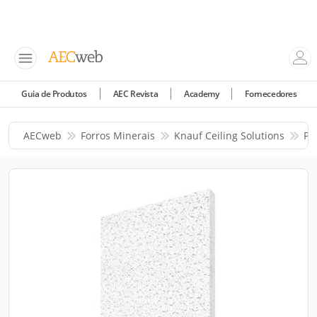
Guia de Produtos
AEC Revista
Academy
Fornecedores
AECweb
Forros Minerais
Knauf Ceiling Solutions
Pr