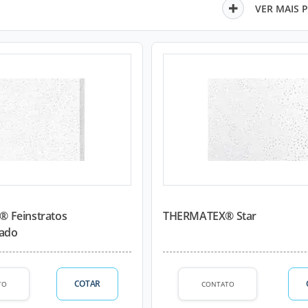
VER MAIS 
 Feinstratos
THERMATEX® Star
rado
COTAR
TO
CONTATO