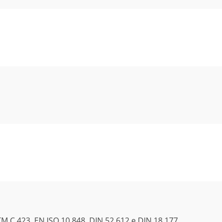
TM C 423, EN ISO 10.848, DIN 52.612 e DIN 18.177.