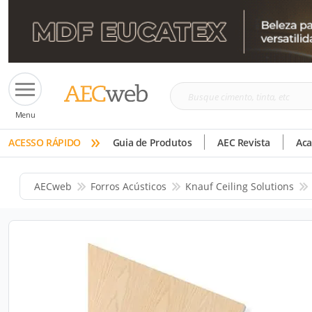
Busque
Menu
cimento,
»
tinta,
ACESSO RÁPIDO
Guia de Produtos
AEC Revista
Ac
etc
AECweb
Forros Acústicos
Knauf Ceiling Solutions