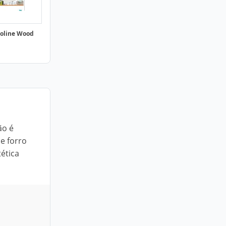
oline Wood
ão é
e forro
tética