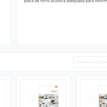
placa de forro acústica adequada para refor
DOWNLOAD SELEC