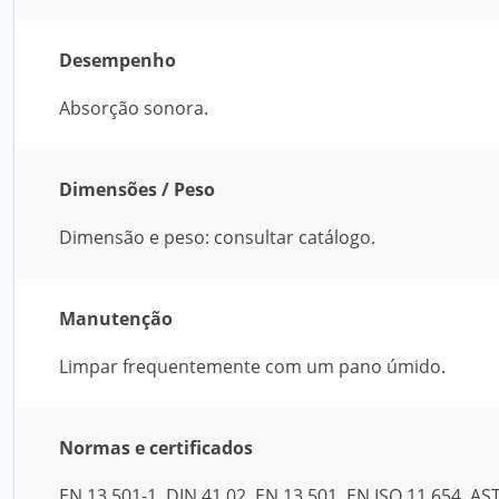
Desempenho
Absorção sonora.
Dimensões / Peso
Dimensão e peso: consultar catálogo.
Manutenção
Limpar frequentemente com um pano úmido.
Normas e certificados
EN 13.501-1, DIN 41.02, EN 13.501, EN ISO 11.654, AS