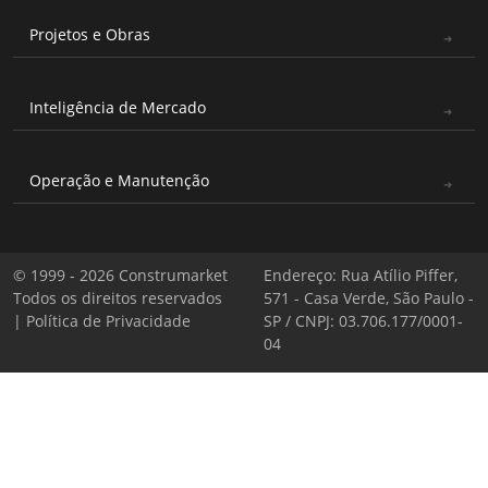
Projetos e Obras
Inteligência de Mercado
Operação e Manutenção
© 1999 - 2026 Construmarket
Endereço: Rua Atílio Piffer,
Todos os direitos reservados
571 - Casa Verde, São Paulo -
|
Política de Privacidade
SP / CNPJ: 03.706.177/0001-
04