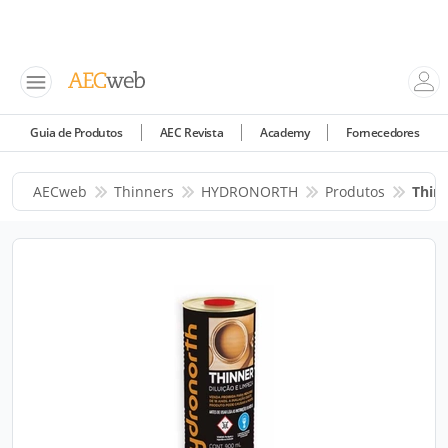
Guia de Produtos
AEC Revista
Academy
Fornecedores
AECweb
Thinners
HYDRONORTH
Produtos
Thinn