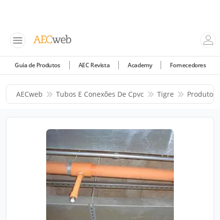
Guia de Produtos
AEC Revista
Academy
Fornecedores
AECweb
Tubos E Conexões De Cpvc
Tigre
Produtos