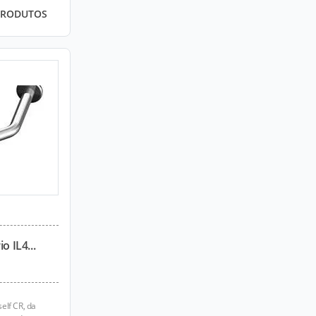
PRODUTOS
o IL4...
elf CR, da