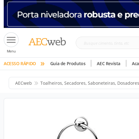
Busque
Menu
cimento,
»
tinta,
ACESSO RÁPIDO
Guia de Produtos
AEC Revista
Ac
etc
AECweb
Toalheiros, Secadores, Saboneteiras, Dosadore