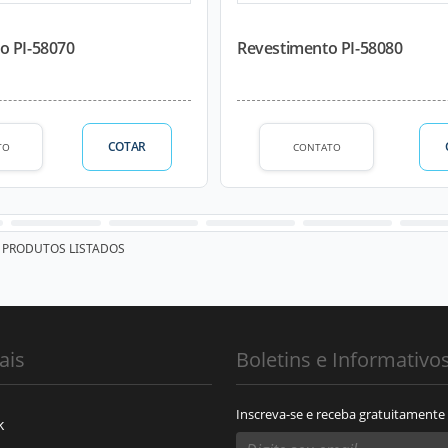
o PI-58070
Revestimento PI-58080
COTAR
TO
CONTATO
PRODUTOS LISTADOS
ais
Boletins e Informativo
Inscreva-se e receba gratuitamente
k