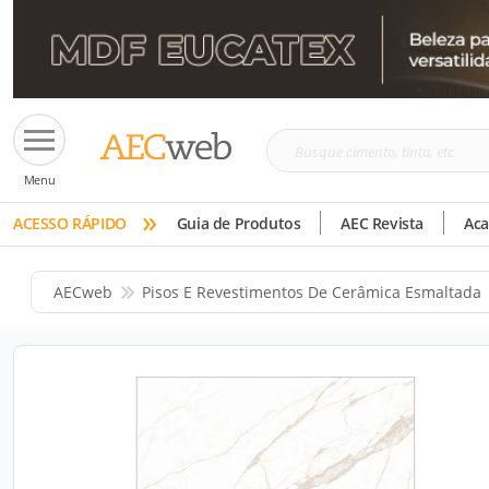
Busque
Menu
cimento,
»
tinta,
ACESSO RÁPIDO
Guia de Produtos
AEC Revista
Ac
etc
AECweb
Pisos E Revestimentos De Cerâmica Esmaltada