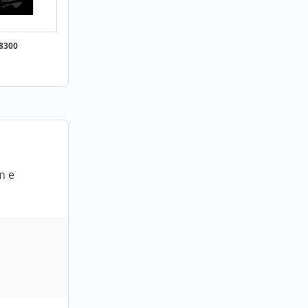
8300
m e