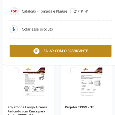
Catálogo - Tomada e Plugue TTT21/TPT41
Cotar esse produto
Projetor de LED - TPRW-36
Cotovelo com Tampa de
FALAR COM O FABRICANTE
Inspeção TCX/17
Projetor de Longo Alcance
Projetor TPRW – 37
Redondo com Caixa para