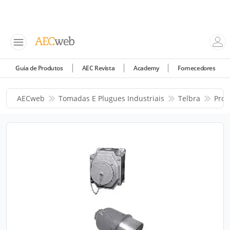
Guia de Produtos
AEC Revista
Academy
Fornecedores
AECweb
Tomadas E Plugues Industriais
Telbra
Prod