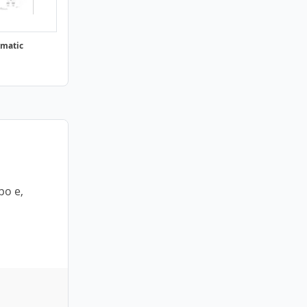
kmatic
po e,