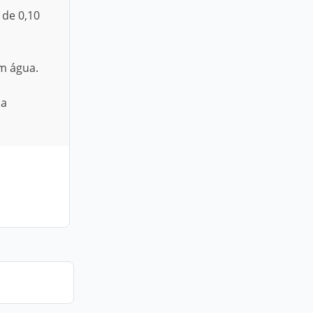
 de 0,10
m água.
sa