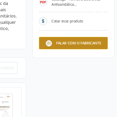
ic da
Antivandálica...
ais
itários.
Cotar esse produto
qualquer
tico,
FALAR COM O FABRICANTE
IONADOS