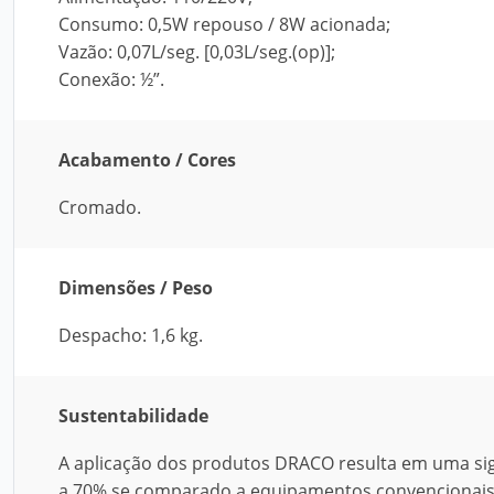
Consumo: 0,5W repouso / 8W acionada;
Vazão: 0,07L/seg. [0,03L/seg.(op)];
Conexão: ½”.
Acabamento / Cores
Cromado.
Dimensões / Peso
Despacho: 1,6 kg.
Sustentabilidade
A aplicação dos produtos DRACO resulta em uma si
a 70% se comparado a equipamentos convencionais