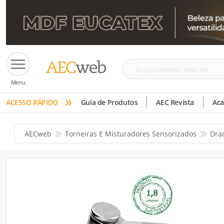
Busque
Menu
cimento,
»
tinta,
ACESSO RÁPIDO
Guia de Produtos
AEC Revista
Ac
etc
AECweb
Torneiras E Misturadores Sensorizados
Dra