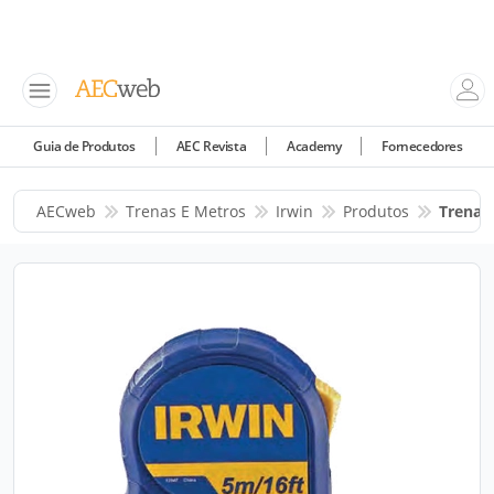
Guia de Produtos
AEC Revista
Academy
Fornecedores
AECweb
Trenas E Metros
Irwin
Produtos
Trena 