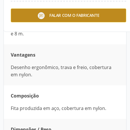
Trena Irwin® Standard com desenho
FALAR COM O FABRICANTE
ergonômico, trava e freio, cobertura em nylon e
fita produzida em aço. Comprimento da fita: 3, 5
e 8 m.
Vantagens
Desenho ergonômico, trava e freio, cobertura
em nylon.
Composição
Fita produzida em aço, cobertura em nylon.
Dimensões / Peso