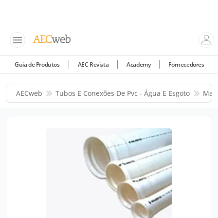
Guia de Produtos
AEC Revista
Academy
Fornecedores
AECweb
Tubos E Conexões De Pvc - Água E Esgoto
Maje