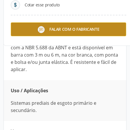
Cotar esse produto
Descrição do Produto
O Tubo PVC Esgoto Branco , da Majestic, é
FALAR COM O FABRICANTE
indicado para sistemas prediais de esgoto
primário e secundário. É fabricados de acordo
com a NBR 5.688 da ABNT e está disponível em
barra com 3 m ou 6 m, na cor branca, com ponta
e bolsa e/ou junta elástica. É resistente e fácil de
aplicar.
Uso / Aplicações
Sistemas prediais de esgoto primário e
secundário.