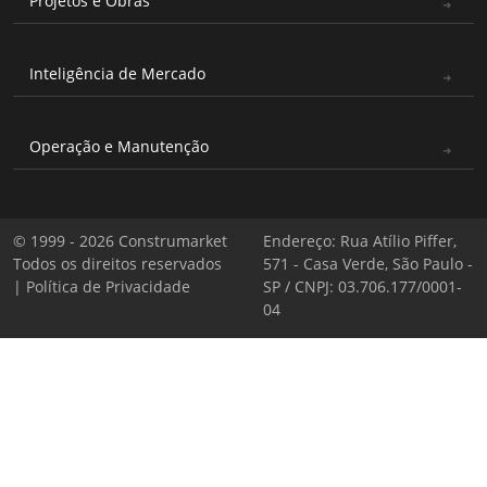
Projetos e Obras
Inteligência de Mercado
Operação e Manutenção
© 1999 - 2026 Construmarket
Endereço: Rua Atílio Piffer,
Todos os direitos reservados
571 - Casa Verde, São Paulo -
|
Política de Privacidade
SP / CNPJ: 03.706.177/0001-
04