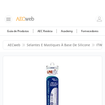
Guia de Produtos
AEC Revista
Academy
Fornecedores
AECweb
Selantes E Mastiques À Base De Silicone
ITW 