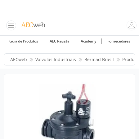
Guia de Produtos
AEC Revista
Academy
Fornecedores
AECweb
Válvulas Industriais
Bermad Brasil
Produto