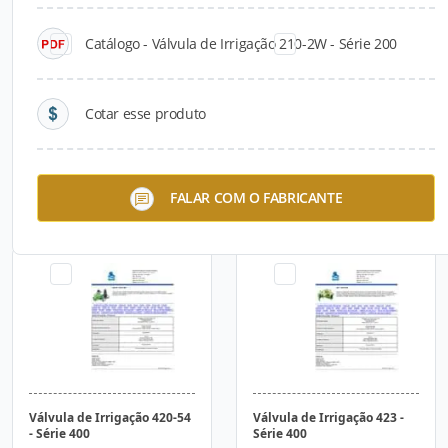
Catálogo - Válvula de Irrigação 210-2W - Série 200
Cotar esse produto
Válvula de Irrigação 420 -
Válvula de Irrigação 420-50-
FALAR COM O FABRICANTE
Série 400
XZ - Série 400
Válvula de Irrigação 420-54
Válvula de Irrigação 423 -
- Série 400
Série 400