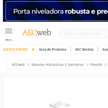
Busque
Menu
cimento,
»
tinta,
ACESSO RÁPIDO
Guia de Produtos
AEC Revista
Ac
etc
AECweb
Válvulas Hidráulicas E Sanitárias
Plastilit