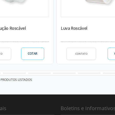
ução Roscável
Luva Roscável
COTAR
TO
CONTATO
PRODUTOS LISTADOS
ais
Boletins e Informativo