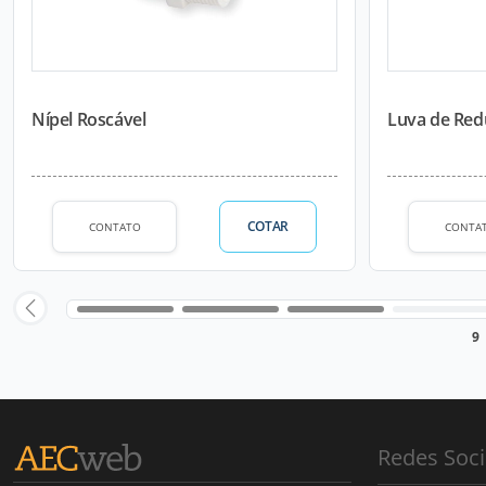
Nípel Roscável
Luva de Red
COTAR
CONTATO
CONTA
9
Redes Soci