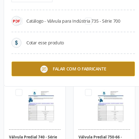
Catálogo - Válvula para Indústria 735 - Série 700
Cotar esse produto
Válvula Predial 730 - Série
Válvula Predial 735 - Série
FALAR COM O FABRICANTE
700
700
Válvula Predial 740 - Série
Válvula Predial 750-66 -