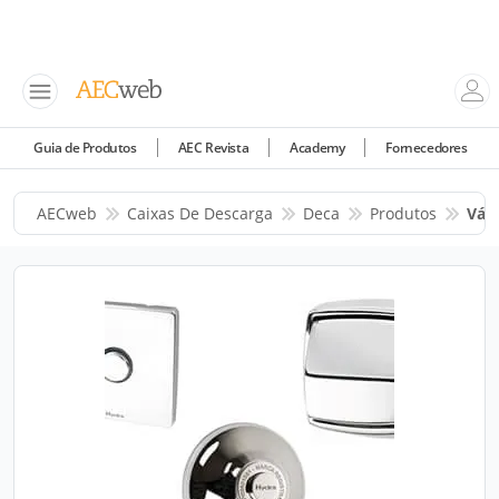
Guia de Produtos
AEC Revista
Academy
Fornecedores
AECweb
Caixas De Descarga
Deca
Produtos
Vál