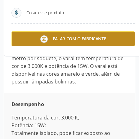
Cotar esse produto
Descrição do Produto
O Varal de Luz Brilhou Brasileirinho, do Grupo
FALAR COM O FABRICANTE
Ideal, é totalmente isolado, podendo ficar
exposto ao tempo. Com espaçamento de um
metro por soquete, o varal tem temperatura de
cor de 3.000K e potência de 15W. O varal está
disponível nas cores amarelo e verde, além de
possuir lâmpadas bolinhas.
Desempenho
Temperatura da cor: 3.000 K;
Potência: 15W;
Totalmente isolado, pode ficar exposto ao