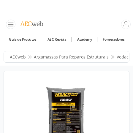
Guia de Produtos
AEC Revista
Academy
Fornecedores
AECweb
Argamassas Para Reparos Estruturais
Vedacit