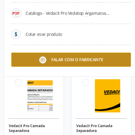
Catálogo - Vedacit Pro Vedatop Argamassa...
Cotar esse produto
Vedacit Pro Desmoldante
Vedacit Pro Camada
FALAR COM O FABRICANTE
CD
Separadora
Vedacit Pro Camada
Vedacit Pro Camada
Separadora
Separadora