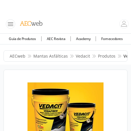
Guia de Produtos
AEC Revista
Academy
Fornecedores
AECweb
Mantas Asfálticas
Vedacit
Produtos
Ved