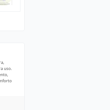
ra,
ra uso.
ento,
onforto