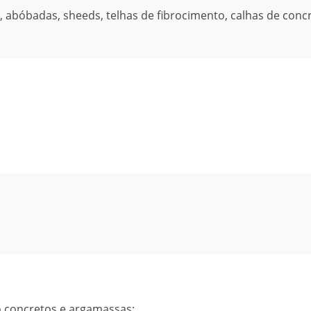
, abóbadas, sheeds, telhas de fibrocimento, calhas de conc
o concretos e argamassas;