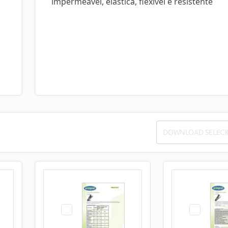
impermeável, elástica, flexível e resistente
DOWNLOAD SELEC