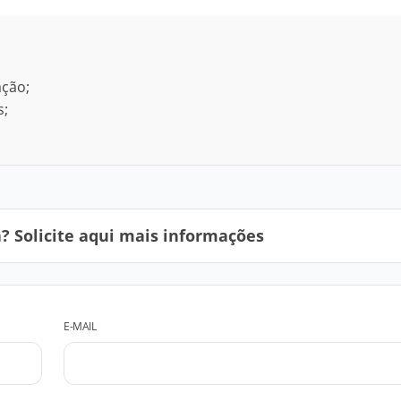
ação;
s;
 Solicite aqui mais informações
E-MAIL