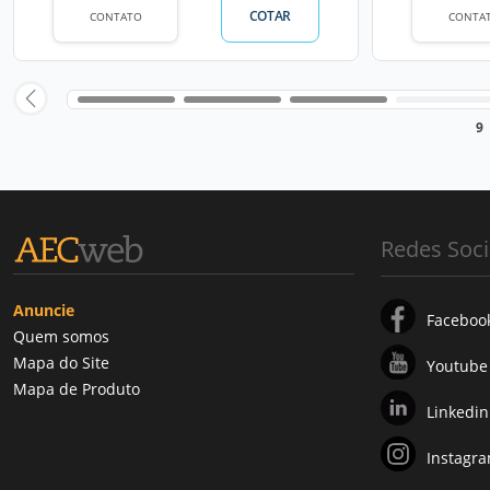
COTAR
CONTATO
CONTA
9
Redes Soci
Anuncie
Faceboo
Quem somos
Mapa do Site
Youtube
Mapa de Produto
Linkedin
Instagr