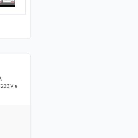
W,
 220 V e