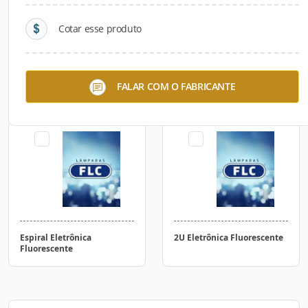
Cotar esse produto
RGB – LED
Mini Eletrônica –
FALAR COM O FABRICANTE
Fluorescente
Espiral Eletrônica
2U Eletrônica Fluorescente
Fluorescente