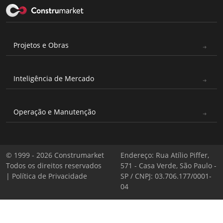
Projetos e Obras
Inteligência de Mercado
Operação e Manutenção
© 1999 - 2026 Construmarket
Endereço: Rua Atílio Piffer,
Todos os direitos reservados
571 - Casa Verde, São Paulo -
|
Política de Privacidade
SP / CNPJ: 03.706.177/0001-
04