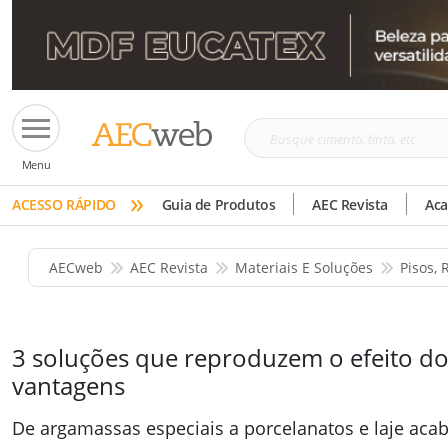
Busque
Menu
cimento,
»
tinta,
ACESSO RÁPIDO
Guia de Produtos
AEC Revista
Ac
etc
AECweb
AEC Revista
Materiais E Soluções
Pisos,
3 soluções que reproduzem o efeito 
vantagens
De argamassas especiais a porcelanatos e laje aca