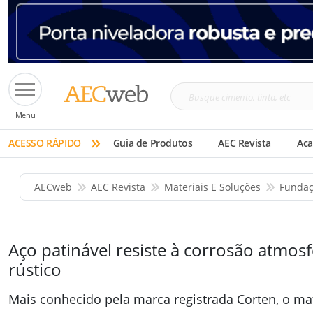
Busque
Menu
cimento,
»
tinta,
ACESSO RÁPIDO
Guia de Produtos
AEC Revista
Ac
etc
AECweb
AEC Revista
Materiais E Soluções
Fundaç
Aço patinável resiste à corrosão atmosf
rústico
Mais conhecido pela marca registrada Corten, o mat