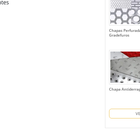
ntes
Chapas Perfurada
Gradefuros
Chapa Antiderra
V