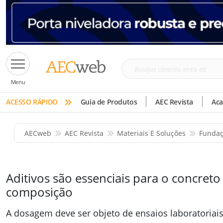
Busque
Menu
cimento,
»
tinta,
ACESSO RÁPIDO
Guia de Produtos
AEC Revista
Ac
etc
AECweb
AEC Revista
Materiais E Soluções
Fundaç
Aditivos são essenciais para o concreto
composição
A dosagem deve ser objeto de ensaios laboratoria