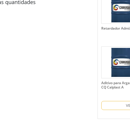
uas quantidades
Retardador Admi
Aditivo para Arg
CQ Calplast A
V