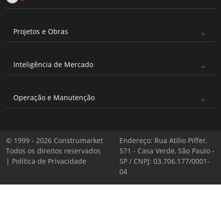
Projetos e Obras
Inteligência de Mercado
Operação e Manutenção
© 1999 - 2026 Construmarket
Endereço: Rua Atílio Piffer,
Todos os direitos reservados
571 - Casa Verde, São Paulo -
|
Política de Privacidade
SP / CNPJ: 03.706.177/0001-
04