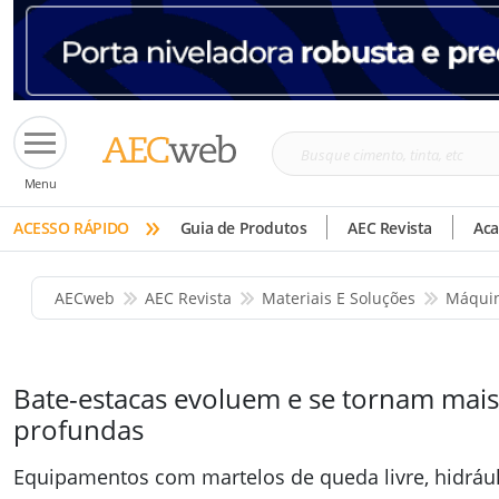
Busque
Menu
cimento,
»
tinta,
ACESSO RÁPIDO
Guia de Produtos
AEC Revista
Ac
etc
AECweb
AEC Revista
Materiais E Soluções
Máquin
Bate-estacas evoluem e se tornam mai
profundas
Equipamentos com martelos de queda livre, hidráu