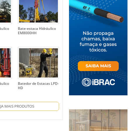
áulico
Bate-estaca Hidráulico
EM8000HH
áulico
Batedor de Estacas LPD-
HD
EJA MAIS PRODUTOS