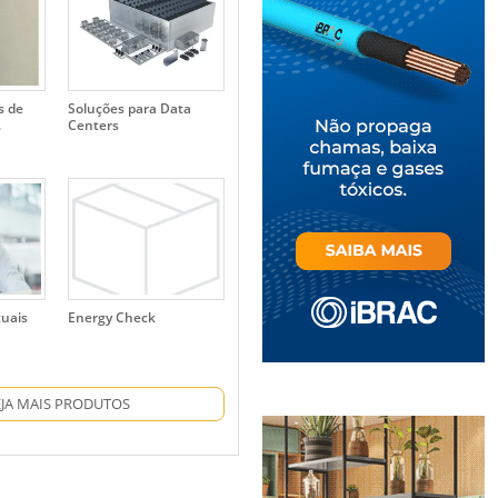
s de
Soluções para Data
.
Centers
tuais
Energy Check
EJA MAIS PRODUTOS