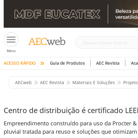
Busque
Menu
cimento,
»
tinta,
ACESSO RÁPIDO
Guia de Produtos
AEC Revista
Ac
etc
AECweb
AEC Revista
Materiais E Soluções
Projet
Centro de distribuição é certificado L
Empreendimento construído para uso da Procter &
pluvial tratada para reuso e soluções que otimizam