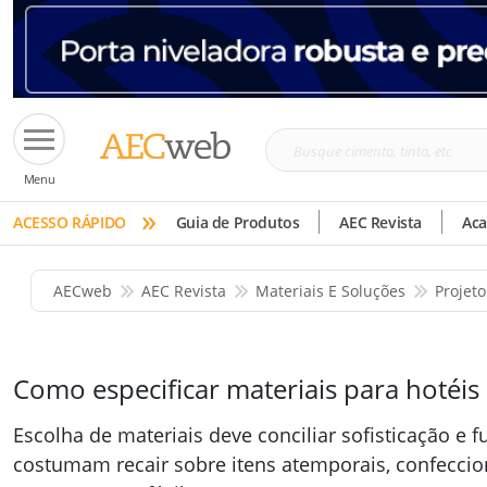
Busque
Menu
cimento,
»
tinta,
ACESSO RÁPIDO
Guia de Produtos
AEC Revista
Ac
etc
AECweb
AEC Revista
Materiais E Soluções
Projet
Como especificar materiais para hotéis 
Escolha de materiais deve conciliar sofisticação e 
costumam recair sobre itens atemporais, confecci