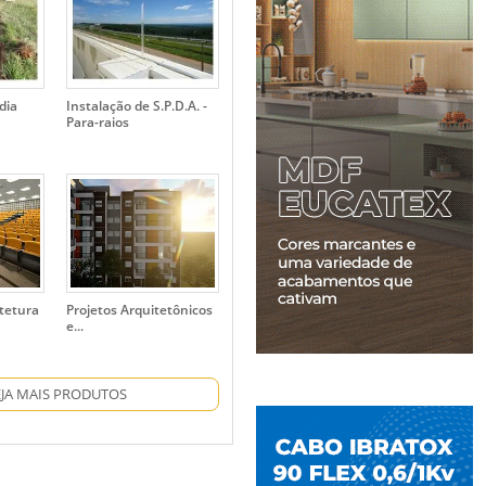
dia
Instalação de S.P.D.A. -
Para-raios
itetura
Projetos Arquitetônicos
e...
EJA MAIS PRODUTOS