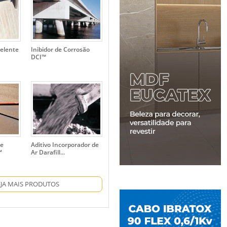
pelente
Inibidor de Corrosão
DCI™
de
Aditivo Incorporador de
™
Ar Darafill...
EJA MAIS PRODUTOS