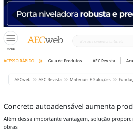
Busque
Menu
cimento,
»
tinta,
ACESSO RÁPIDO
Guia de Produtos
AEC Revista
Ac
etc
AECweb
AEC Revista
Materiais E Soluções
Fundaç
Concreto autoadensável aumenta produ
Além dessa importante vantagem, solução proporci
obras