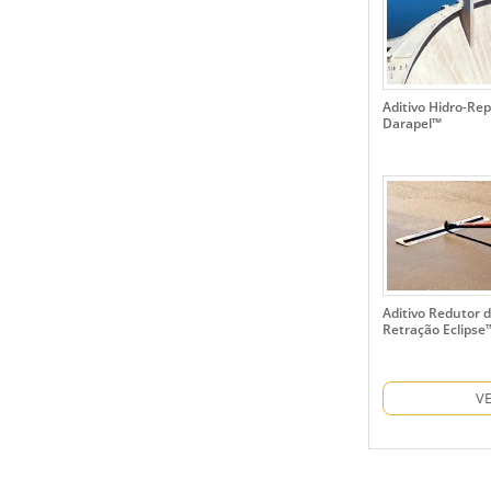
Aditivo Hidro-Re
Darapel™
Aditivo Redutor 
Retração Eclipse
V