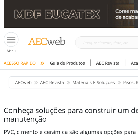
Busque
Menu
cimento,
»
tinta,
ACESSO RÁPIDO
Guia de Produtos
AEC Revista
Ac
etc
AECweb
AEC Revista
Materiais E Soluções
Pisos,
Conheça soluções para construir um de
manutenção
PVC, cimento e cerâmica são algumas opções para 