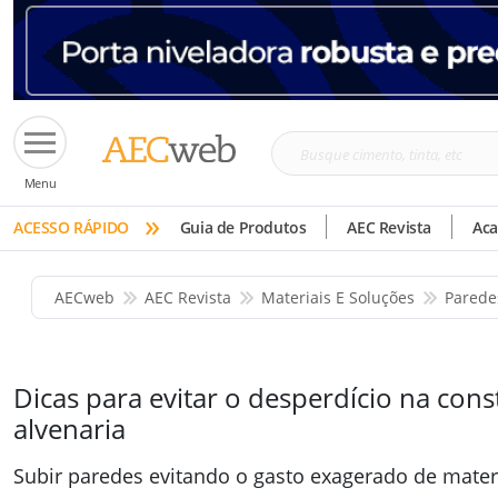
Busque
Menu
cimento,
»
tinta,
ACESSO RÁPIDO
Guia de Produtos
AEC Revista
Ac
etc
AECweb
AEC Revista
Materiais E Soluções
Parede
Dicas para evitar o desperdício na con
alvenaria
Subir paredes evitando o gasto exagerado de mater