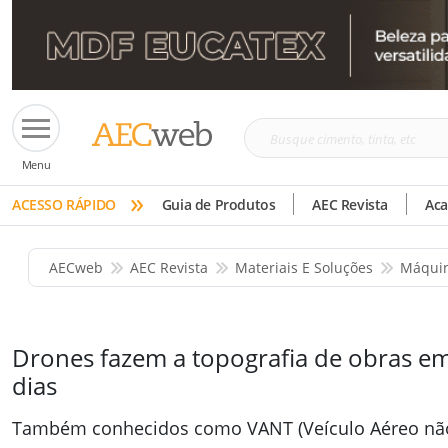
Busque
Menu
cimento,
»
tinta,
ACESSO RÁPIDO
Guia de Produtos
AEC Revista
Ac
etc
AECweb
AEC Revista
Materiais E Soluções
Máquin
Drones fazem a topografia de obras em
dias
Também conhecidos como VANT (Veículo Aéreo não 