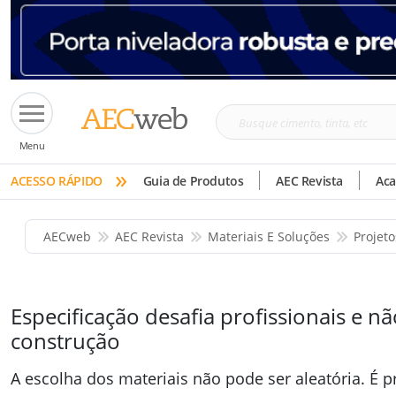
Busque
Menu
cimento,
»
tinta,
ACESSO RÁPIDO
Guia de Produtos
AEC Revista
Ac
etc
AECweb
AEC Revista
Materiais E Soluções
Projet
Especificação desafia profissionais e n
construção
A escolha dos materiais não pode ser aleatória. É p