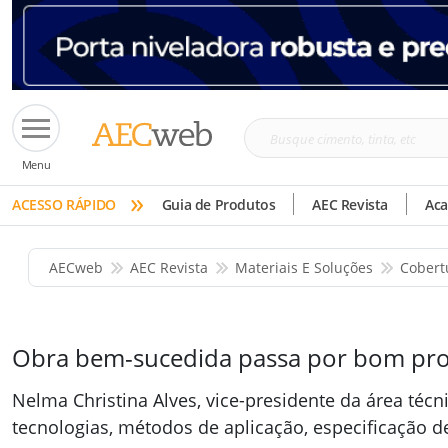
Busque
Menu
cimento,
»
tinta,
ACESSO RÁPIDO
Guia de Produtos
AEC Revista
Ac
etc
AECweb
AEC Revista
Materiais E Soluções
Cobert
Obra bem-sucedida passa por bom pro
Nelma Christina Alves, vice-presidente da área técn
tecnologias, métodos de aplicação, especificação 