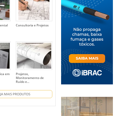
ental
Consultoria e Projetos
ica em
Projetos,
Monitoramento de
Ruído e...
EJA MAIS PRODUTOS