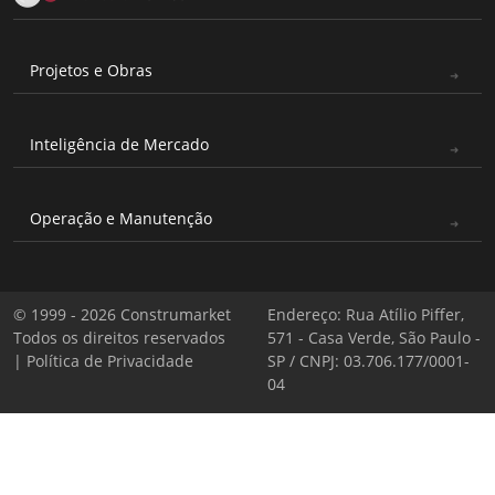
Projetos e Obras
Inteligência de Mercado
Operação e Manutenção
© 1999 - 2026 Construmarket
Endereço: Rua Atílio Piffer,
Todos os direitos reservados
571 - Casa Verde, São Paulo -
|
Política de Privacidade
SP / CNPJ: 03.706.177/0001-
04