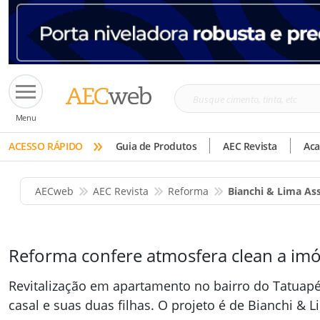
Busque
Menu
cimento,
»
tinta,
ACESSO RÁPIDO
Guia de Produtos
AEC Revista
Ac
etc
AECweb
AEC Revista
Reforma
Bianchi & Lima A
Reforma confere atmosfera clean a imó
Revitalização em apartamento no bairro do Tatuapé
casal e suas duas filhas. O projeto é de Bianchi & 